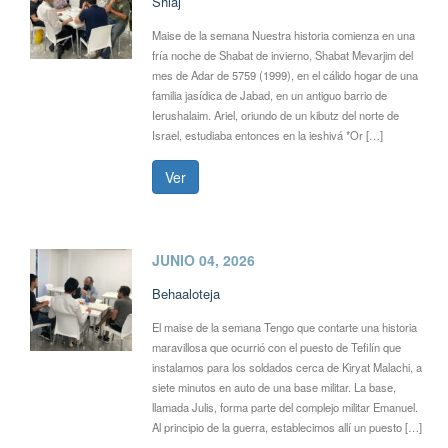
Shlaj
Maise de la semana Nuestra historia comienza en una
fría noche de Shabat de invierno, Shabat Mevarjim del
mes de Adar de 5759 (1999), en el cálido hogar de una
familia jasídica de Jabad, en un antiguo barrio de
Ierushalaim. Ariel, oriundo de un kibutz del norte de
Israel, estudiaba entonces en la ieshivá *Or […]
Ver
JUNIO 04, 2026
Behaaloteja
El maise de la semana Tengo que contarte una historia
maravillosa que ocurrió con el puesto de Tefilín que
instalamos para los soldados cerca de Kiryat Malachi, a
siete minutos en auto de una base militar. La base,
llamada Julis, forma parte del complejo militar Emanuel.
Al principio de la guerra, establecimos allí un puesto […]